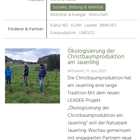
Kirchen am Fluss
Soziales, Bildung & Identität
Tourismus
Mobilität & Energie
Wirtschaft
Angebotsentwicklung und
Suche
Kultur NÖ
KLAR!
Leader
BMKOES
Positionierung.
Förderer & Partner:
Europadiplom
UNESCO
Impressum
Kunst & Kultur
Handwerk, Wissenschaft und Forschung.
Ökologisierung der
Kontakt
Christbaumproduktion
am Jauerling
Soziales, Bildung &
Mittwoch, 11. Juni 2025
Identität
Die Christbaumproduktion hat
Gleichberechtigung, Jugend und
am Jauerling eine lange
Integration
Tradition Mit dem neuen
Mobilität & Energie
LEADER-Projekt
Klimawandel, öffentlicher Verkehr und
„Ökologisierung der
erneuerbare Energie
Christbaumproduktion am
Jauerling“ will der Naturpark
Wirtschaft
Jauerling-Wachau gemeinsam
Steigerung regionaler Wertschöpfung
mit engagierten Partnern neue