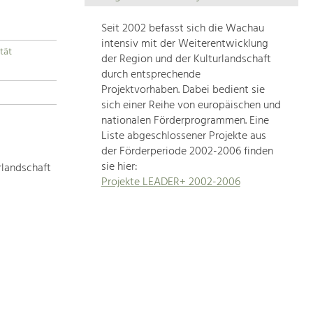
Die
Regionalentwicklung
Seit 2002 befasst sich die Wachau
in
intensiv mit der Weiterentwicklung
tät
unserer
der Region und der Kulturlandschaft
Region
durch entsprechende
ist
Projektvorhaben. Dabei bedient sie
sich einer Reihe von europäischen und
sehr
nationalen Förderprogrammen. Eine
vielfältig.
Liste abgeschlossener Projekte aus
Deshalb
der Förderperiode 2002-2006 finden
geben
sie hier:
rlandschaft
wir
Projekte LEADER+ 2002-2006
hier
eine
Übersicht
über
unsere
Themenschwerpunkte.
Für
mehr