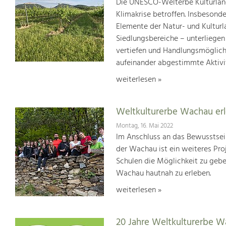
Die UNESCO-Welterbe Kulturland
Klimakrise betroffen. Insbesond
Elemente der Natur- und Kultur
Siedlungsbereiche – unterliege
vertiefen und Handlungsmöglic
aufeinander abgestimmte Aktivi
weiterlesen »
Weltkulturerbe Wachau er
Montag, 16. Mai 2022
Im Anschluss an das Bewusstsei
der Wachau ist ein weiteres Pr
Schulen die Möglichkeit zu geb
Wachau hautnah zu erleben.
weiterlesen »
20 Jahre Weltkulturerbe 