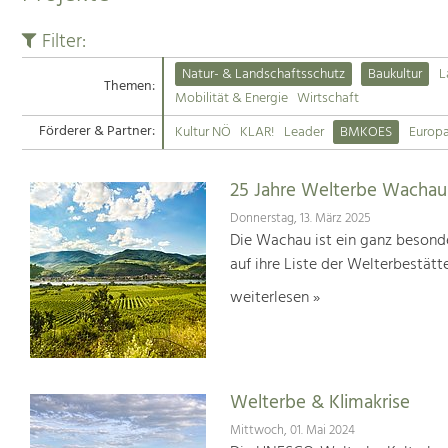
Filter:
Natur- & Landschaftsschutz
Baukultur
L
Themen:
Mobilität & Energie
Wirtschaft
Förderer & Partner:
Kultur NÖ
KLAR!
Leader
BMKOES
Europ
25 Jahre Welterbe Wachau
Donnerstag, 13. März 2025
Die Wachau ist ein ganz besonde
auf ihre Liste der Welterbestät
weiterlesen »
Welterbe & Klimakrise
Mittwoch, 01. Mai 2024