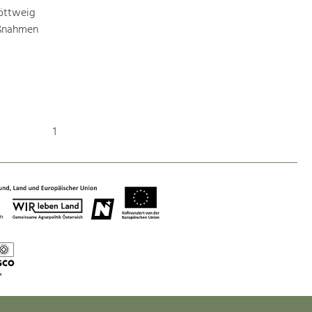
Identität
öttweig
Gleichberechtigung, Jugend und
Integration
aßnahmen
Mobilität & Energie
Klimawandel, öffentlicher Verkehr und
erneuerbare Energie
Wirtschaft
1
Steigerung regionaler Wertschöpfung