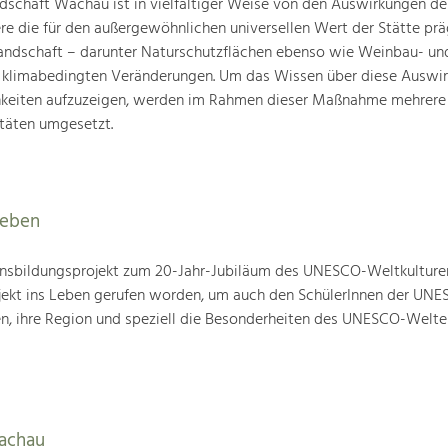
schaft Wachau ist in vielfältiger Weise von den Auswirkungen de
ere die für den außergewöhnlichen universellen Wert der Stätte pr
landschaft – darunter Naturschutzflächen ebenso wie Weinbau- un
n klimabedingten Veränderungen. Um das Wissen über diese Auswi
hkeiten aufzuzeigen, werden im Rahmen dieser Maßnahme mehrere
täten umgesetzt.
leben
nsbildungsprojekt zum 20-Jahr-Jubiläum des UNESCO-Weltkulture
ojekt ins Leben gerufen worden, um auch den SchülerInnen der UN
en, ihre Region und speziell die Besonderheiten des UNESCO-Welte
Wachau