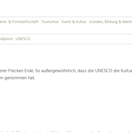
and- & Forstwirtschaft
Tourismus
Kunst & Kultur
Soziales, Bildung & Identi
adiplom
UNESCO
rer Flecken Erde. So außergewöhnlich, dass die UNESCO die Kultu
ten genommen hat.