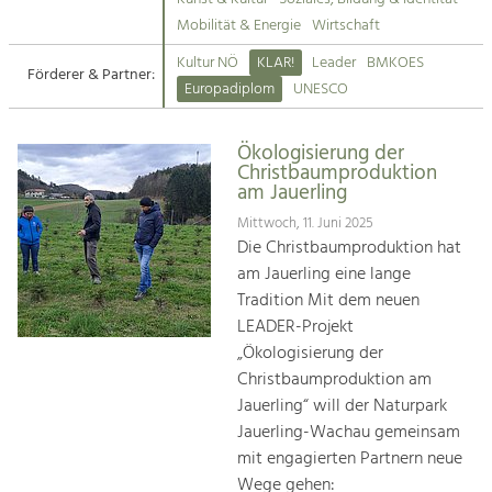
Kirchen am Fluss
Mobilität & Energie
Wirtschaft
Tourismus
Kultur NÖ
KLAR!
Leader
BMKOES
Angebotsentwicklung und
Förderer & Partner:
Suche
Europadiplom
UNESCO
Positionierung.
Impressum
Kunst & Kultur
Ökologisierung der
Christbaumproduktion
Handwerk, Wissenschaft und Forschung.
Kontakt
am Jauerling
Mittwoch, 11. Juni 2025
Soziales, Bildung &
Die Christbaumproduktion hat
Identität
am Jauerling eine lange
Gleichberechtigung, Jugend und
Tradition Mit dem neuen
Integration
LEADER-Projekt
Mobilität & Energie
„Ökologisierung der
Klimawandel, öffentlicher Verkehr und
Christbaumproduktion am
erneuerbare Energie
Jauerling“ will der Naturpark
Jauerling-Wachau gemeinsam
Wirtschaft
mit engagierten Partnern neue
Steigerung regionaler Wertschöpfung
Wege gehen: