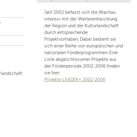
Die
Regionalentwicklung
Seit 2002 befasst sich die Wachau
in
intensiv mit der Weiterentwicklung
t
unserer
der Region und der Kulturlandschaft
Region
durch entsprechende
ist
Projektvorhaben. Dabei bedient sie
sich einer Reihe von europäischen und
sehr
nationalen Förderprogrammen. Eine
vielfältig.
Liste abgeschlossener Projekte aus
Deshalb
der Förderperiode 2002-2006 finden
geben
sie hier:
rlandschaft
wir
Projekte LEADER+ 2002-2006
hier
eine
Übersicht
über
unsere
Themenschwerpunkte.
Für
mehr