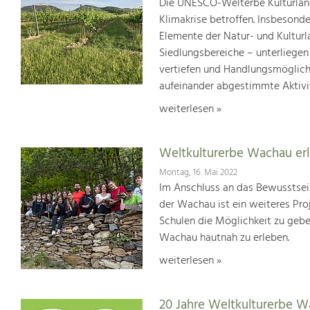
Die UNESCO-Welterbe Kulturland
Klimakrise betroffen. Insbesond
Elemente der Natur- und Kultur
Siedlungsbereiche – unterliege
vertiefen und Handlungsmöglic
aufeinander abgestimmte Aktivi
weiterlesen »
Weltkulturerbe Wachau er
Montag, 16. Mai 2022
Im Anschluss an das Bewusstsei
der Wachau ist ein weiteres Pr
Schulen die Möglichkeit zu geb
Wachau hautnah zu erleben.
weiterlesen »
20 Jahre Weltkulturerbe 