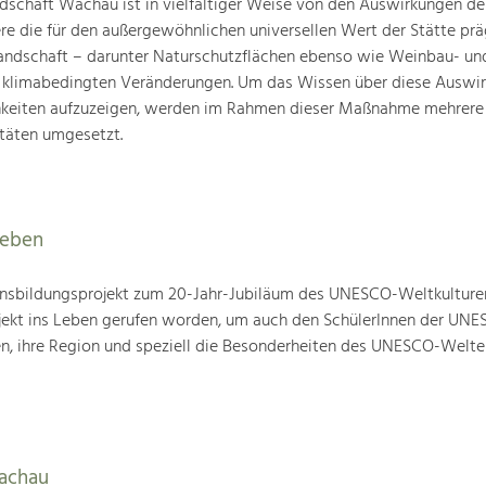
schaft Wachau ist in vielfältiger Weise von den Auswirkungen de
ere die für den außergewöhnlichen universellen Wert der Stätte pr
landschaft – darunter Naturschutzflächen ebenso wie Weinbau- un
n klimabedingten Veränderungen. Um das Wissen über diese Auswi
hkeiten aufzuzeigen, werden im Rahmen dieser Maßnahme mehrere
täten umgesetzt.
leben
nsbildungsprojekt zum 20-Jahr-Jubiläum des UNESCO-Weltkulture
ojekt ins Leben gerufen worden, um auch den SchülerInnen der UN
en, ihre Region und speziell die Besonderheiten des UNESCO-Welte
Wachau