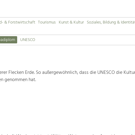
d- & Forstwirtschaft
Tourismus
Kunst & Kultur
Soziales, Bildung & Identitä
padiplom
UNESCO
rer Flecken Erde. So außergewöhnlich, dass die UNESCO die Kultu
ten genommen hat.