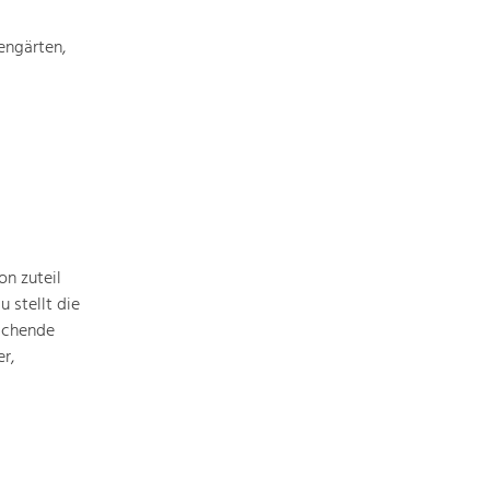
Baukultur
engärten,
Ortsbild, Baukultur und nachhaltiges
Siedlungswesen.
Land- & Forstwirtschaft
Bewirtschaftung und Pflege der
Kulturlandschaft.
Tourismus
Angebotsentwicklung und
n zuteil
Positionierung.
 stellt die
ichende
Kunst & Kultur
r,
Handwerk, Wissenschaft und Forschung.
Soziales, Bildung &