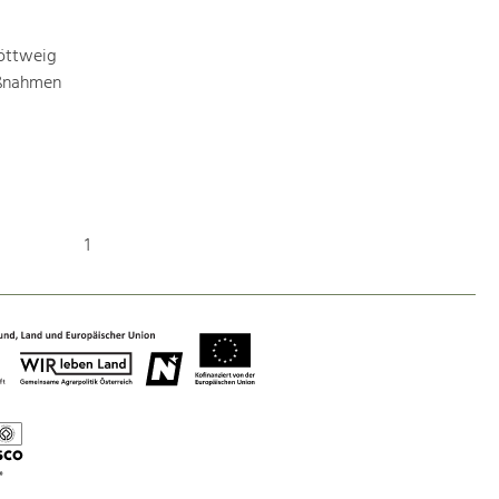
Identität
Gleichberechtigung, Jugend und
Integration
öttweig
aßnahmen
Mobilität & Energie
Klimawandel, öffentlicher Verkehr und
erneuerbare Energie
Wirtschaft
Steigerung regionaler Wertschöpfung
1