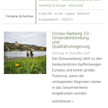
Kirchen am Fluss
Mobilität & Energie
Wirtschaft
Tourismus
Kultur NÖ
KLAR!
Leader
BMKOES
Angebotsentwicklung und
Förderer & Partner:
Suche
Europadiplom
UNESCO
Positionierung.
Impressum
Kunst & Kultur
Donau-Radweg 3.0 -
Umlandeinbindung
Handwerk, Wissenschaft und Forschung.
Kontakt
und
Qualitätssteigerung
Soziales, Bildung &
Dienstag, 16. Dezember 2025
Der Donauradweg zählt zu den
Identität
bedeutendsten Radfernwegen
Gleichberechtigung, Jugend und
Integration
Europas und bietet großes
Mobilität & Energie
Potenzial, wenn die
Klimawandel, öffentlicher Verkehr und
umliegenden Regionen stärker
erneuerbare Energie
in das Gesamterlebnis
eingebunden werden.
Wirtschaft
Steigerung regionaler Wertschöpfung
weiterlesen »