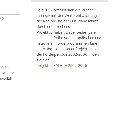
Die
Regionalentwicklung
Seit 2002 befasst sich die Wachau
in
intensiv mit der Weiterentwicklung
tät
unserer
der Region und der Kulturlandschaft
Region
durch entsprechende
ist
Projektvorhaben. Dabei bedient sie
sich einer Reihe von europäischen und
sehr
nationalen Förderprogrammen. Eine
vielfältig.
Liste abgeschlossener Projekte aus
Deshalb
der Förderperiode 2002-2006 finden
geben
sie hier:
wir
Projekte LEADER+ 2002-2006
meinsam
hier
 es, die
eine
Übersicht
ielfalt.
über
unsere
Themenschwerpunkte.
Für
mehr