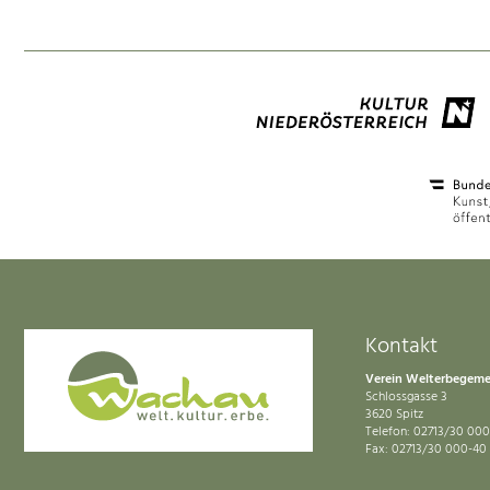
Kontakt
Verein Welterbegem
Schlossgasse 3
3620 Spitz
Telefon: 02713/30 000
Fax: 02713/30 000-40