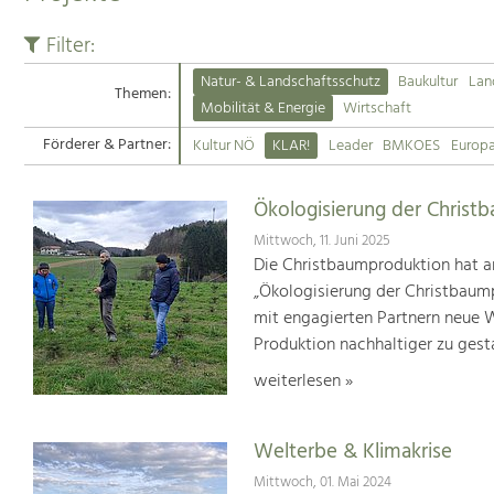
Filter:
Natur- & Landschaftsschutz
Baukultur
Lan
Themen:
Mobilität & Energie
Wirtschaft
Förderer & Partner:
Kultur NÖ
KLAR!
Leader
BMKOES
Europ
Ökologisierung der Christ
Mittwoch, 11. Juni 2025
Die Christbaumproduktion hat a
„Ökologisierung der Christbaum
mit engagierten Partnern neue We
Produktion nachhaltiger zu gest
weiterlesen »
Welterbe & Klimakrise
Mittwoch, 01. Mai 2024