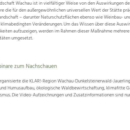
schaft Wachau ist in vielfältiger Weise von den Auswirkungen de
ere die für den außergewöhnlichen universellen Wert der Stätte pr
landschaft – darunter Naturschutzflächen ebenso wie Weinbau- un
n klimabedingten Veränderungen. Um das Wissen über diese Auswi
hkeiten aufzuzeigen, werden im Rahmen dieser Maßnahme mehrere
täten umgesetzt.
binare zum Nachschauen
ganisierte die KLAR!-Region Wachau-Dunkelsteinerwald-Jauerling
nd Humusaufbau, ökologische Waldbewirtschaftung, klimafitte G
mus. Die Video-Aufzeichnungen und Zusatzinformationen sind nun