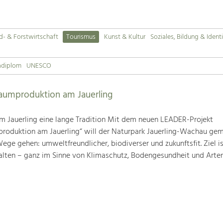
d- & Forstwirtschaft
Tourismus
Kunst & Kultur
Soziales, Bildung & Identi
adiplom
UNESCO
baumproduktion am Jauerling
m Jauerling eine lange Tradition Mit dem neuen LEADER-Projekt
produktion am Jauerling“ will der Naturpark Jauerling-Wachau ge
ge gehen: umweltfreundlicher, biodiverser und zukunftsfit. Ziel ist
alten – ganz im Sinne von Klimaschutz, Bodengesundheit und Artenv