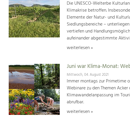
Die UNESCO-Welterbe Kulturland
Klimakrise betroffen. Insbesond
Elemente der Natur- und Kultur
Siedlungsbereiche – unterliege
vertiefen und Handlungsmöglic
aufeinander abgestimmte Aktivi
weiterlesen »
Juni war Klima-Monat: We
Mittwoch, 04. August 2021
Immer montags zur Primetime or
Webinare zu den Themen Acker u
Klimawandelanpassung im Touris
abrufbar.
weiterlesen »