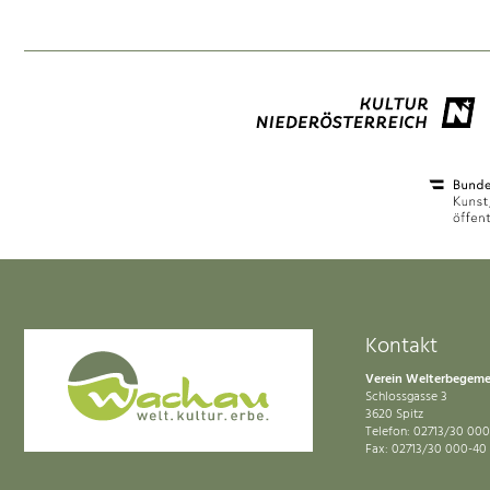
Kontakt
Verein Welterbegem
Schlossgasse 3
3620 Spitz
Telefon: 02713/30 000
Fax: 02713/30 000-40