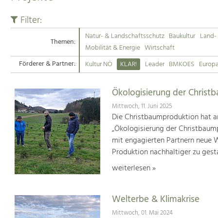
Filter:
Natur- & Landschaftsschutz
Baukultur
Land- 
Themen:
Mobilität & Energie
Wirtschaft
Förderer & Partner:
Kultur NÖ
KLAR!
Leader
BMKOES
Europ
Ökologisierung der Christ
Mittwoch, 11. Juni 2025
Die Christbaumproduktion hat a
„Ökologisierung der Christbaum
mit engagierten Partnern neue We
Produktion nachhaltiger zu gest
weiterlesen »
Welterbe & Klimakrise
Mittwoch, 01. Mai 2024