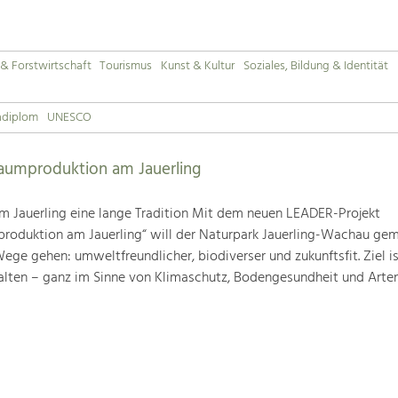
& Forstwirtschaft
Tourismus
Kunst & Kultur
Soziales, Bildung & Identität
adiplom
UNESCO
baumproduktion am Jauerling
m Jauerling eine lange Tradition Mit dem neuen LEADER-Projekt
produktion am Jauerling“ will der Naturpark Jauerling-Wachau ge
ge gehen: umweltfreundlicher, biodiverser und zukunftsfit. Ziel ist
alten – ganz im Sinne von Klimaschutz, Bodengesundheit und Artenv