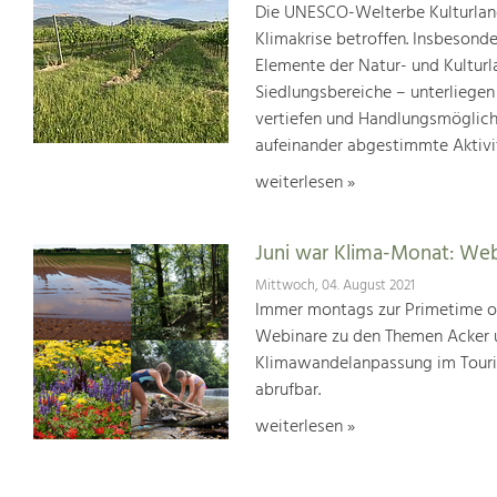
Die UNESCO-Welterbe Kulturland
Klimakrise betroffen. Insbesond
Elemente der Natur- und Kultur
Siedlungsbereiche – unterliege
vertiefen und Handlungsmöglic
aufeinander abgestimmte Aktivi
weiterlesen »
Juni war Klima-Monat: We
Mittwoch, 04. August 2021
Immer montags zur Primetime or
Webinare zu den Themen Acker u
Klimawandelanpassung im Touris
abrufbar.
weiterlesen »