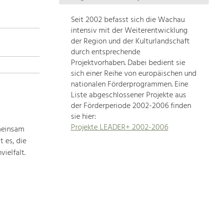
Die
Regionalentwicklung
Seit 2002 befasst sich die Wachau
in
intensiv mit der Weiterentwicklung
unserer
der Region und der Kulturlandschaft
Region
durch entsprechende
ist
Projektvorhaben. Dabei bedient sie
sich einer Reihe von europäischen und
sehr
nationalen Förderprogrammen. Eine
vielfältig.
Liste abgeschlossener Projekte aus
Deshalb
der Förderperiode 2002-2006 finden
geben
sie hier:
wir
Projekte LEADER+ 2002-2006
meinsam
hier
 es, die
eine
Übersicht
ielfalt.
über
unsere
Themenschwerpunkte.
Für
mehr