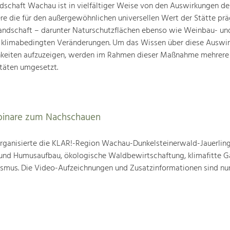
schaft Wachau ist in vielfältiger Weise von den Auswirkungen de
ere die für den außergewöhnlichen universellen Wert der Stätte pr
landschaft – darunter Naturschutzflächen ebenso wie Weinbau- un
n klimabedingten Veränderungen. Um das Wissen über diese Auswi
hkeiten aufzuzeigen, werden im Rahmen dieser Maßnahme mehrere
täten umgesetzt.
binare zum Nachschauen
ganisierte die KLAR!-Region Wachau-Dunkelsteinerwald-Jauerling
nd Humusaufbau, ökologische Waldbewirtschaftung, klimafitte G
mus. Die Video-Aufzeichnungen und Zusatzinformationen sind nun