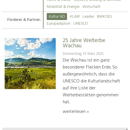
Kirchen am Fluss
Mobilität & Energie
Wirtschaft
Tourismus
Kultur NÖ
KLAR!
Leader
BMKOES
Angebotsentwicklung und
Förderer & Partner:
Suche
Europadiplom
UNESCO
Positionierung.
Impressum
Kunst & Kultur
25 Jahre Welterbe
Wachau
Handwerk, Wissenschaft und Forschung.
Kontakt
Donnerstag, 13. März 2025
Die Wachau ist ein ganz
Soziales, Bildung &
besonderer Flecken Erde. So
Identität
außergewöhnlich, dass die
Gleichberechtigung, Jugend und
UNESCO die Kulturlandschaft
Integration
auf ihre Liste der
Mobilität & Energie
Welterbestätten genommen
Klimawandel, öffentlicher Verkehr und
erneuerbare Energie
hat.
weiterlesen »
Wirtschaft
Steigerung regionaler Wertschöpfung