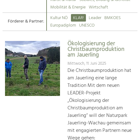
Kirchen am Fluss
Mobilität & Energie
Wirtschaft
Tourismus
Kultur NÖ
KLAR!
Leader
BMKOES
Angebotsentwicklung und
Förderer & Partner:
Suche
Europadiplom
UNESCO
Positionierung.
Impressum
Kunst & Kultur
Ökologisierung der
Christbaumproduktion
Handwerk, Wissenschaft und Forschung.
Kontakt
am Jauerling
Mittwoch, 11. Juni 2025
Soziales, Bildung &
Die Christbaumproduktion hat
Identität
am Jauerling eine lange
Gleichberechtigung, Jugend und
Tradition Mit dem neuen
Integration
LEADER-Projekt
Mobilität & Energie
„Ökologisierung der
Klimawandel, öffentlicher Verkehr und
Christbaumproduktion am
erneuerbare Energie
Jauerling“ will der Naturpark
Jauerling-Wachau gemeinsam
Wirtschaft
mit engagierten Partnern neue
Steigerung regionaler Wertschöpfung
Wege gehen: