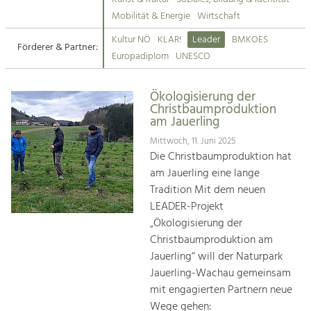
Kirchen am Fluss
Mobilität & Energie
Wirtschaft
Tourismus
Kultur NÖ
KLAR!
Leader
BMKOES
Angebotsentwicklung und
Förderer & Partner:
Suche
Europadiplom
UNESCO
Positionierung.
Impressum
Kunst & Kultur
Ökologisierung der
Christbaumproduktion
Handwerk, Wissenschaft und Forschung.
Kontakt
am Jauerling
Mittwoch, 11. Juni 2025
Soziales, Bildung &
Die Christbaumproduktion hat
Identität
am Jauerling eine lange
Gleichberechtigung, Jugend und
Tradition Mit dem neuen
Integration
LEADER-Projekt
Mobilität & Energie
„Ökologisierung der
Klimawandel, öffentlicher Verkehr und
Christbaumproduktion am
erneuerbare Energie
Jauerling“ will der Naturpark
Jauerling-Wachau gemeinsam
Wirtschaft
mit engagierten Partnern neue
Steigerung regionaler Wertschöpfung
Wege gehen: