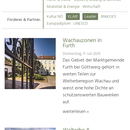
Kirchen am Fluss
Mobilität & Energie
Wirtschaft
Tourismus
Kultur NÖ
KLAR!
Leader
BMKOES
Angebotsentwicklung und
Förderer & Partner:
Suche
Europadiplom
UNESCO
Positionierung.
Impressum
Kunst & Kultur
Wachauzonen in
Furth
Handwerk, Wissenschaft und Forschung.
Kontakt
Donnerstag, 11. Juli 2024
Das Gebiet der Marktgemeinde
Soziales, Bildung &
Furth bei Göttweig gehört in
Identität
weiten Teilen zur
Gleichberechtigung, Jugend und
Welterberegion Wachau und
Integration
weist eine hohe Dichte an
Mobilität & Energie
schützenswerten Bauwerken
Klimawandel, öffentlicher Verkehr und
erneuerbare Energie
auf.
weiterlesen »
Wirtschaft
Steigerung regionaler Wertschöpfung