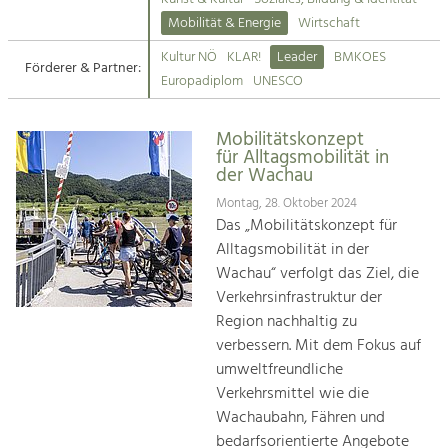
Kirchen am Fluss
Mobilität & Energie
Wirtschaft
Tourismus
Kultur NÖ
KLAR!
Leader
BMKOES
Angebotsentwicklung und
Förderer & Partner:
Suche
Europadiplom
UNESCO
Positionierung.
Impressum
Kunst & Kultur
Mobilitätskonzept
für Alltagsmobilität in
Handwerk, Wissenschaft und Forschung.
Kontakt
der Wachau
Montag, 28. Oktober 2024
Soziales, Bildung &
Das „Mobilitätskonzept für
Identität
Alltagsmobilität in der
Gleichberechtigung, Jugend und
Wachau“ verfolgt das Ziel, die
Integration
Verkehrsinfrastruktur der
Mobilität & Energie
Region nachhaltig zu
Klimawandel, öffentlicher Verkehr und
verbessern. Mit dem Fokus auf
erneuerbare Energie
umweltfreundliche
Verkehrsmittel wie die
Wirtschaft
Wachaubahn, Fähren und
Steigerung regionaler Wertschöpfung
bedarfsorientierte Angebote