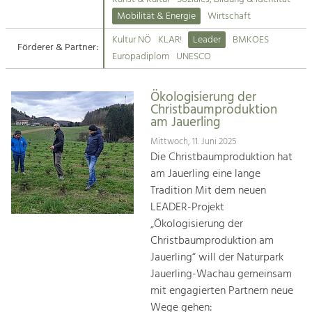
Kirchen am Fluss
Mobilität & Energie
Wirtschaft
Tourismus
Kultur NÖ
KLAR!
Leader
BMKOES
Angebotsentwicklung und
Förderer & Partner:
Suche
Europadiplom
UNESCO
Positionierung.
Impressum
Kunst & Kultur
Ökologisierung der
Christbaumproduktion
Handwerk, Wissenschaft und Forschung.
Kontakt
am Jauerling
Mittwoch, 11. Juni 2025
Soziales, Bildung &
Die Christbaumproduktion hat
Identität
am Jauerling eine lange
Gleichberechtigung, Jugend und
Tradition Mit dem neuen
Integration
LEADER-Projekt
Mobilität & Energie
„Ökologisierung der
Klimawandel, öffentlicher Verkehr und
Christbaumproduktion am
erneuerbare Energie
Jauerling“ will der Naturpark
Jauerling-Wachau gemeinsam
Wirtschaft
mit engagierten Partnern neue
Steigerung regionaler Wertschöpfung
Wege gehen: