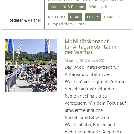
Kirchen am Fluss
Mobilität & Energie
Wirtschaft
Tourismus
Kultur NÖ
KLAR!
Leader
BMKOES
Angebotsentwicklung und
Förderer & Partner:
Suche
Europadiplom
UNESCO
Positionierung.
Impressum
Kunst & Kultur
Mobilitätskonzept
für Alltagsmobilität in
Handwerk, Wissenschaft und Forschung.
Kontakt
der Wachau
Montag, 28. Oktober 2024
Soziales, Bildung &
Das „Mobilitätskonzept für
Identität
Alltagsmobilität in der
Gleichberechtigung, Jugend und
Wachau“ verfolgt das Ziel, die
Integration
Verkehrsinfrastruktur der
Mobilität & Energie
Region nachhaltig zu
Klimawandel, öffentlicher Verkehr und
verbessern. Mit dem Fokus auf
erneuerbare Energie
umweltfreundliche
Verkehrsmittel wie die
Wirtschaft
Wachaubahn, Fähren und
Steigerung regionaler Wertschöpfung
bedarfsorientierte Angebote