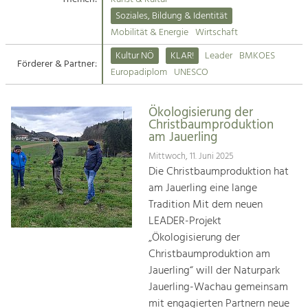
Kirchen am Fluss
Soziales, Bildung & Identität
Tourismus
Mobilität & Energie
Wirtschaft
Angebotsentwicklung und
Suche
Kultur NÖ
KLAR!
Leader
BMKOES
Positionierung.
Förderer & Partner:
Europadiplom
UNESCO
Impressum
Kunst & Kultur
Handwerk, Wissenschaft und Forschung.
Ökologisierung der
Kontakt
Christbaumproduktion
am Jauerling
Soziales, Bildung &
Mittwoch, 11. Juni 2025
Identität
Die Christbaumproduktion hat
Gleichberechtigung, Jugend und
am Jauerling eine lange
Integration
Tradition Mit dem neuen
Mobilität & Energie
LEADER-Projekt
Klimawandel, öffentlicher Verkehr und
„Ökologisierung der
erneuerbare Energie
Christbaumproduktion am
Jauerling“ will der Naturpark
Wirtschaft
Jauerling-Wachau gemeinsam
Steigerung regionaler Wertschöpfung
mit engagierten Partnern neue