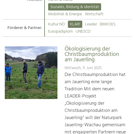
Kirchen am Fluss
Soziales, Bildung & Identität
Tourismus
Mobilität & Energie
Wirtschaft
Angebotsentwicklung und
Suche
Kultur NÖ
KLAR!
Leader
BMKOES
Positionierung.
Förderer & Partner:
Europadiplom
UNESCO
Impressum
Kunst & Kultur
Handwerk, Wissenschaft und Forschung.
Ökologisierung der
Kontakt
Christbaumproduktion
am Jauerling
Soziales, Bildung &
Mittwoch, 11. Juni 2025
Identität
Die Christbaumproduktion hat
Gleichberechtigung, Jugend und
am Jauerling eine lange
Integration
Tradition Mit dem neuen
Mobilität & Energie
LEADER-Projekt
Klimawandel, öffentlicher Verkehr und
„Ökologisierung der
erneuerbare Energie
Christbaumproduktion am
Jauerling“ will der Naturpark
Wirtschaft
Jauerling-Wachau gemeinsam
Steigerung regionaler Wertschöpfung
mit engagierten Partnern neue