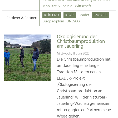
Kirchen am Fluss
Mobilität & Energie
Wirtschaft
Tourismus
Kultur NÖ
KLAR!
Leader
BMKOES
Angebotsentwicklung und
Förderer & Partner:
Suche
Europadiplom
UNESCO
Positionierung.
Impressum
Kunst & Kultur
Ökologisierung der
Christbaumproduktion
Handwerk, Wissenschaft und Forschung.
Kontakt
am Jauerling
Mittwoch, 11. Juni 2025
Soziales, Bildung &
Die Christbaumproduktion hat
Identität
am Jauerling eine lange
Gleichberechtigung, Jugend und
Tradition Mit dem neuen
Integration
LEADER-Projekt
Mobilität & Energie
„Ökologisierung der
Klimawandel, öffentlicher Verkehr und
Christbaumproduktion am
erneuerbare Energie
Jauerling“ will der Naturpark
Jauerling-Wachau gemeinsam
Wirtschaft
mit engagierten Partnern neue
Steigerung regionaler Wertschöpfung
Wege gehen: