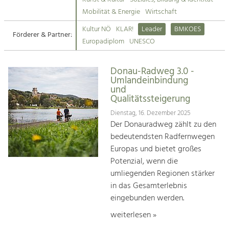
Kirchen am Fluss
Mobilität & Energie
Wirtschaft
Tourismus
Kultur NÖ
KLAR!
Leader
BMKOES
Angebotsentwicklung und
Förderer & Partner:
Suche
Europadiplom
UNESCO
Positionierung.
Impressum
Kunst & Kultur
Donau-Radweg 3.0 -
Umlandeinbindung
Handwerk, Wissenschaft und Forschung.
Kontakt
und
Qualitätssteigerung
Soziales, Bildung &
Dienstag, 16. Dezember 2025
Der Donauradweg zählt zu den
Identität
bedeutendsten Radfernwegen
Gleichberechtigung, Jugend und
Integration
Europas und bietet großes
Mobilität & Energie
Potenzial, wenn die
Klimawandel, öffentlicher Verkehr und
umliegenden Regionen stärker
erneuerbare Energie
in das Gesamterlebnis
eingebunden werden.
Wirtschaft
Steigerung regionaler Wertschöpfung
weiterlesen »