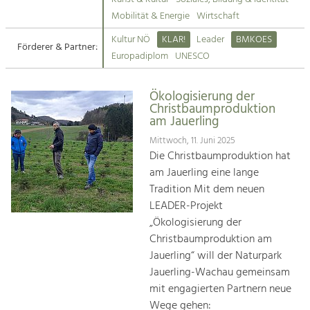
Kirchen am Fluss
Mobilität & Energie
Wirtschaft
Tourismus
Kultur NÖ
KLAR!
Leader
BMKOES
Angebotsentwicklung und
Förderer & Partner:
Suche
Europadiplom
UNESCO
Positionierung.
Impressum
Kunst & Kultur
Ökologisierung der
Christbaumproduktion
Handwerk, Wissenschaft und Forschung.
Kontakt
am Jauerling
Mittwoch, 11. Juni 2025
Soziales, Bildung &
Die Christbaumproduktion hat
Identität
am Jauerling eine lange
Gleichberechtigung, Jugend und
Tradition Mit dem neuen
Integration
LEADER-Projekt
Mobilität & Energie
„Ökologisierung der
Klimawandel, öffentlicher Verkehr und
Christbaumproduktion am
erneuerbare Energie
Jauerling“ will der Naturpark
Jauerling-Wachau gemeinsam
Wirtschaft
mit engagierten Partnern neue
Steigerung regionaler Wertschöpfung
Wege gehen: