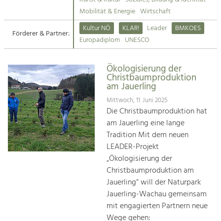
Kirchen am Fluss
Mobilität & Energie
Wirtschaft
Tourismus
Kultur NÖ
KLAR!
Leader
BMKOES
Angebotsentwicklung und
Förderer & Partner:
Suche
Europadiplom
UNESCO
Positionierung.
Impressum
Kunst & Kultur
Ökologisierung der
Christbaumproduktion
Handwerk, Wissenschaft und Forschung.
Kontakt
am Jauerling
Mittwoch, 11. Juni 2025
Soziales, Bildung &
Die Christbaumproduktion hat
Identität
am Jauerling eine lange
Gleichberechtigung, Jugend und
Tradition Mit dem neuen
Integration
LEADER-Projekt
Mobilität & Energie
„Ökologisierung der
Klimawandel, öffentlicher Verkehr und
Christbaumproduktion am
erneuerbare Energie
Jauerling“ will der Naturpark
Jauerling-Wachau gemeinsam
Wirtschaft
mit engagierten Partnern neue
Steigerung regionaler Wertschöpfung
Wege gehen: