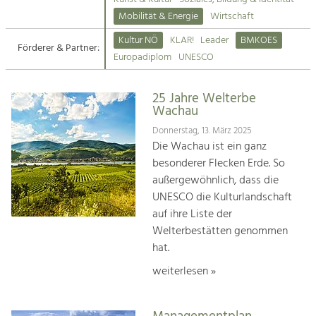
Kirchen am Fluss
Mobilität & Energie
Wirtschaft
Tourismus
Kultur NÖ
KLAR!
Leader
BMKOES
Angebotsentwicklung und
Förderer & Partner:
Suche
Europadiplom
UNESCO
Positionierung.
Impressum
Kunst & Kultur
25 Jahre Welterbe
Wachau
Handwerk, Wissenschaft und Forschung.
Kontakt
Donnerstag, 13. März 2025
Die Wachau ist ein ganz
Soziales, Bildung &
besonderer Flecken Erde. So
Identität
außergewöhnlich, dass die
Gleichberechtigung, Jugend und
UNESCO die Kulturlandschaft
Integration
auf ihre Liste der
Mobilität & Energie
Welterbestätten genommen
Klimawandel, öffentlicher Verkehr und
erneuerbare Energie
hat.
weiterlesen »
Wirtschaft
Steigerung regionaler Wertschöpfung