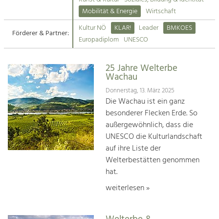
Kirchen am Fluss
Mobilität & Energie
Wirtschaft
Tourismus
Kultur NÖ
KLAR!
Leader
BMKOES
Angebotsentwicklung und
Förderer & Partner:
Suche
Europadiplom
UNESCO
Positionierung.
Impressum
Kunst & Kultur
25 Jahre Welterbe
Wachau
Handwerk, Wissenschaft und Forschung.
Kontakt
Donnerstag, 13. März 2025
Die Wachau ist ein ganz
Soziales, Bildung &
besonderer Flecken Erde. So
Identität
außergewöhnlich, dass die
Gleichberechtigung, Jugend und
UNESCO die Kulturlandschaft
Integration
auf ihre Liste der
Mobilität & Energie
Welterbestätten genommen
Klimawandel, öffentlicher Verkehr und
erneuerbare Energie
hat.
weiterlesen »
Wirtschaft
Steigerung regionaler Wertschöpfung