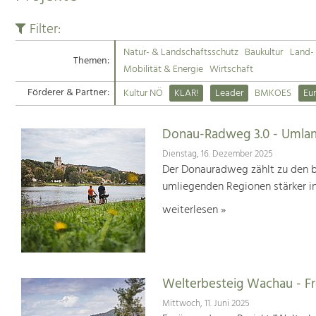
Filter:
Natur- & Landschaftsschutz
Baukultur
Land- 
Themen:
Mobilität & Energie
Wirtschaft
Förderer & Partner:
Kultur NÖ
KLAR!
Leader
BMKOES
Eu
Donau-Radweg 3.0 - Umlan
Dienstag, 16. Dezember 2025
Der Donauradweg zählt zu den b
umliegenden Regionen stärker i
weiterlesen »
Welterbesteig Wachau - 
Mittwoch, 11. Juni 2025