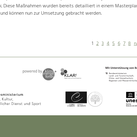
k. Diese Maßnahmen wurden bereits detailliert in einem Masterpla
 und können nun zur Umsetzung gebracht werden.
1
2
3
4
5
6
7
8
n