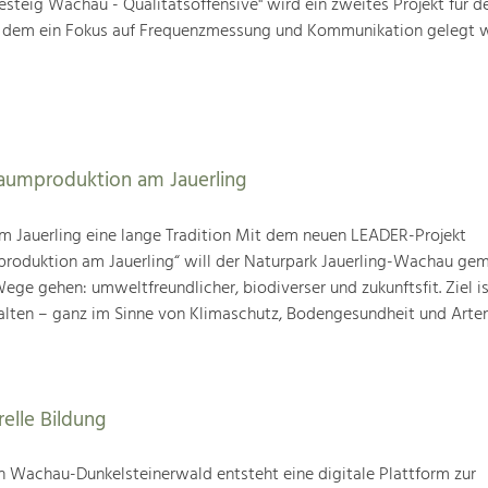
steig Wachau - Qualitätsoffensive" wird ein zweites Projekt für d
i dem ein Fokus auf Frequenzmessung und Kommunikation gelegt w
baumproduktion am Jauerling
m Jauerling eine lange Tradition Mit dem neuen LEADER-Projekt
produktion am Jauerling“ will der Naturpark Jauerling-Wachau ge
ge gehen: umweltfreundlicher, biodiverser und zukunftsfit. Ziel ist
alten – ganz im Sinne von Klimaschutz, Bodengesundheit und Artenv
relle Bildung
 Wachau-Dunkelsteinerwald entsteht eine digitale Plattform zur