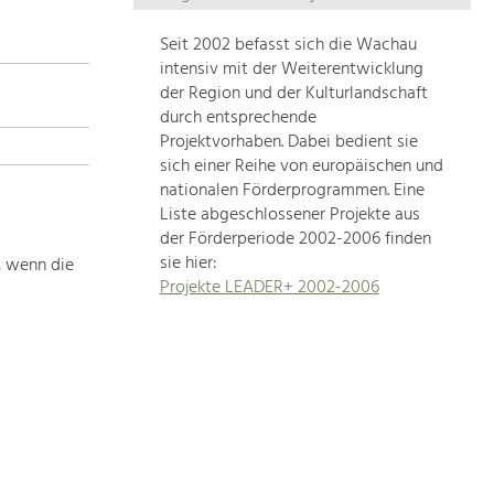
Die
Regionalentwicklung
Seit 2002 befasst sich die Wachau
in
intensiv mit der Weiterentwicklung
unserer
der Region und der Kulturlandschaft
Region
durch entsprechende
ist
Projektvorhaben. Dabei bedient sie
sich einer Reihe von europäischen und
sehr
nationalen Förderprogrammen. Eine
vielfältig.
Liste abgeschlossener Projekte aus
Deshalb
der Förderperiode 2002-2006 finden
geben
sie hier:
, wenn die
wir
Projekte LEADER+ 2002-2006
hier
eine
Übersicht
über
unsere
Themenschwerpunkte.
Für
mehr