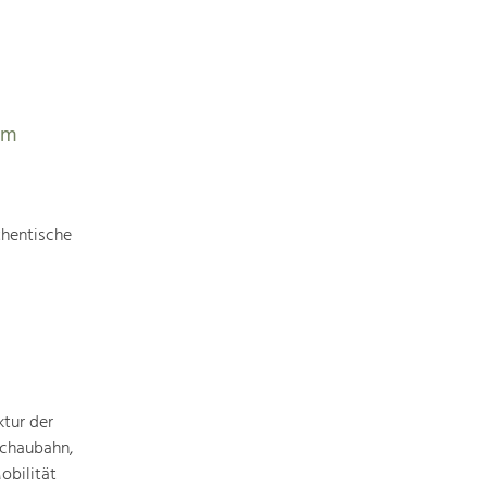
Identität
Gleichberechtigung, Jugend und
Integration
Mobilität & Energie
Klimawandel, öffentlicher Verkehr und
erneuerbare Energie
em
Wirtschaft
Steigerung regionaler Wertschöpfung
thentische
ktur der
achaubahn,
obilität