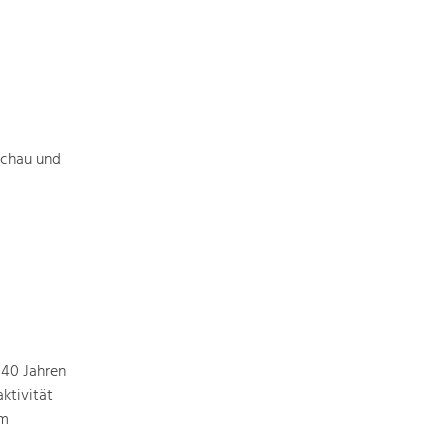
achau und
 40 Jahren
ktivität
em