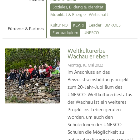
Kirchen am Fluss
Soziales, Bildung & Identität
Tourismus
Mobilität & Energie
Wirtschaft
Angebotsentwicklung und
Suche
Kultur NÖ
KLAR!
Leader
BMKOES
Positionierung.
Förderer & Partner:
Europadiplom
UNESCO
Impressum
Kunst & Kultur
Handwerk, Wissenschaft und Forschung.
Weltkulturerbe
Kontakt
Wachau erleben
Montag, 16. Mai 2022
Soziales, Bildung &
Im Anschluss an das
Identität
Bewusstseinsbildungsprojekt
Gleichberechtigung, Jugend und
zum 20-Jahr-Jubiläum des
Integration
UNESCO-Weltkulturerbestatus
Mobilität & Energie
der Wachau ist ein weiteres
Klimawandel, öffentlicher Verkehr und
erneuerbare Energie
Projekt ins Leben gerufen
worden, um auch den
Wirtschaft
SchülerInnen der UNESCO-
Steigerung regionaler Wertschöpfung
Schulen die Möglichkeit zu