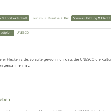
- & Forstwirtschaft
Tourismus
Kunst & Kultur
Soziales, Bildung & Identit
padiplom
UNESCO
rer Flecken Erde. So außergewöhnlich, dass die UNESCO die Kultu
ten genommen hat.
leben