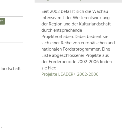
Die
Regionalentwicklung
Seit 2002 befasst sich die Wachau
in
intensiv mit der Weiterentwicklung
ät
unserer
der Region und der Kulturlandschaft
Region
durch entsprechende
ist
Projektvorhaben. Dabei bedient sie
sich einer Reihe von europäischen und
sehr
nationalen Förderprogrammen. Eine
vielfältig.
Liste abgeschlossener Projekte aus
Deshalb
der Förderperiode 2002-2006 finden
geben
sie hier:
rlandschaft
wir
Projekte LEADER+ 2002-2006
hier
eine
Übersicht
über
unsere
Themenschwerpunkte.
Für
mehr