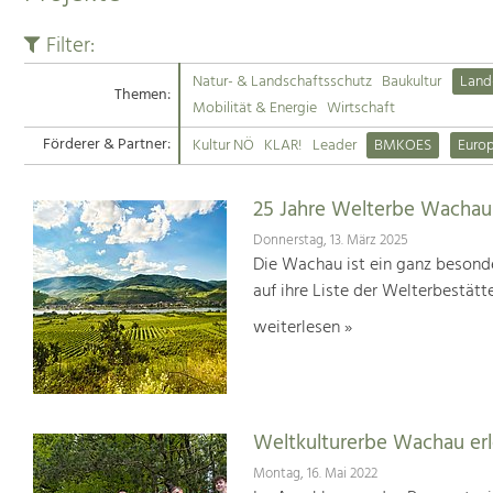
Filter:
Natur- & Landschaftsschutz
Baukultur
Land
Themen:
Mobilität & Energie
Wirtschaft
Förderer & Partner:
Kultur NÖ
KLAR!
Leader
BMKOES
Euro
25 Jahre Welterbe Wachau
Donnerstag, 13. März 2025
Die Wachau ist ein ganz besonde
auf ihre Liste der Welterbestät
weiterlesen »
Weltkulturerbe Wachau er
Montag, 16. Mai 2022