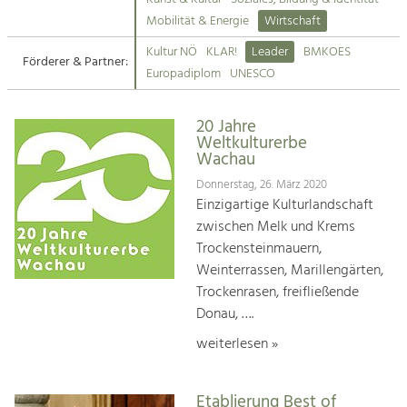
Kirchen am Fluss
Mobilität & Energie
Wirtschaft
Tourismus
Kultur NÖ
KLAR!
Leader
BMKOES
Angebotsentwicklung und
Förderer & Partner:
Suche
Europadiplom
UNESCO
Positionierung.
Impressum
Kunst & Kultur
20 Jahre
Weltkulturerbe
Handwerk, Wissenschaft und Forschung.
Kontakt
Wachau
Donnerstag, 26. März 2020
Soziales, Bildung &
Einzigartige Kulturlandschaft
Identität
zwischen Melk und Krems
Gleichberechtigung, Jugend und
Trockensteinmauern,
Integration
Weinterrassen, Marillengärten,
Mobilität & Energie
Trockenrasen, freifließende
Klimawandel, öffentlicher Verkehr und
Donau, ….
erneuerbare Energie
weiterlesen »
Wirtschaft
Steigerung regionaler Wertschöpfung
Etablierung Best of