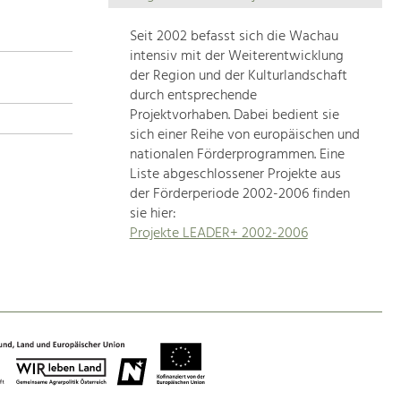
Die
Regionalentwicklung
Seit 2002 befasst sich die Wachau
in
intensiv mit der Weiterentwicklung
unserer
der Region und der Kulturlandschaft
Region
durch entsprechende
ist
Projektvorhaben. Dabei bedient sie
sich einer Reihe von europäischen und
sehr
nationalen Förderprogrammen. Eine
vielfältig.
Liste abgeschlossener Projekte aus
Deshalb
der Förderperiode 2002-2006 finden
geben
sie hier:
wir
Projekte LEADER+ 2002-2006
hier
eine
Übersicht
über
unsere
Themenschwerpunkte.
Für
mehr