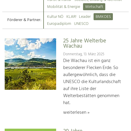
Kirchen am Fluss
Mobilität & Energie
Wirtschaft
Tourismus
Kultur NÖ
KLAR!
Leader
BMKOES
Angebotsentwicklung und
Förderer & Partner:
Suche
Europadiplom
UNESCO
Positionierung.
Impressum
Kunst & Kultur
25 Jahre Welterbe
Wachau
Handwerk, Wissenschaft und Forschung.
Kontakt
Donnerstag, 13. März 2025
Die Wachau ist ein ganz
Soziales, Bildung &
besonderer Flecken Erde. So
Identität
außergewöhnlich, dass die
Gleichberechtigung, Jugend und
UNESCO die Kulturlandschaft
Integration
auf ihre Liste der
Mobilität & Energie
Welterbestätten genommen
Klimawandel, öffentlicher Verkehr und
erneuerbare Energie
hat.
weiterlesen »
Wirtschaft
Steigerung regionaler Wertschöpfung