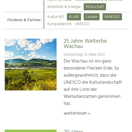
Kirchen am Fluss
Mobilität & Energie
Wirtschaft
Tourismus
Kultur NÖ
KLAR!
Leader
BMKOES
Angebotsentwicklung und
Förderer & Partner:
Suche
Europadiplom
UNESCO
Positionierung.
Impressum
Kunst & Kultur
25 Jahre Welterbe
Wachau
Handwerk, Wissenschaft und Forschung.
Kontakt
Donnerstag, 13. März 2025
Die Wachau ist ein ganz
Soziales, Bildung &
besonderer Flecken Erde. So
Identität
außergewöhnlich, dass die
Gleichberechtigung, Jugend und
UNESCO die Kulturlandschaft
Integration
auf ihre Liste der
Mobilität & Energie
Welterbestätten genommen
Klimawandel, öffentlicher Verkehr und
erneuerbare Energie
hat.
weiterlesen »
Wirtschaft
Steigerung regionaler Wertschöpfung