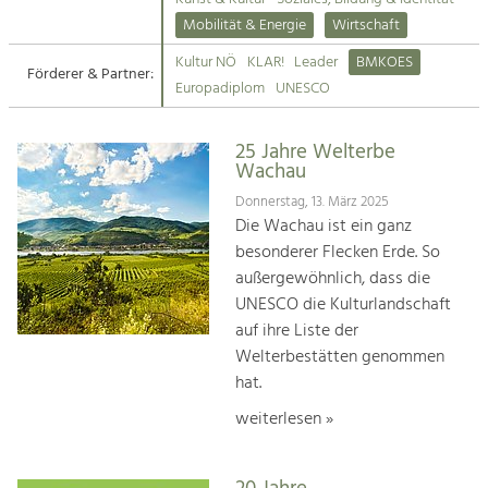
Kirchen am Fluss
Mobilität & Energie
Wirtschaft
Tourismus
Kultur NÖ
KLAR!
Leader
BMKOES
Angebotsentwicklung und
Förderer & Partner:
Suche
Europadiplom
UNESCO
Positionierung.
Impressum
Kunst & Kultur
25 Jahre Welterbe
Wachau
Handwerk, Wissenschaft und Forschung.
Kontakt
Donnerstag, 13. März 2025
Die Wachau ist ein ganz
Soziales, Bildung &
besonderer Flecken Erde. So
Identität
außergewöhnlich, dass die
Gleichberechtigung, Jugend und
UNESCO die Kulturlandschaft
Integration
auf ihre Liste der
Mobilität & Energie
Welterbestätten genommen
Klimawandel, öffentlicher Verkehr und
erneuerbare Energie
hat.
weiterlesen »
Wirtschaft
Steigerung regionaler Wertschöpfung