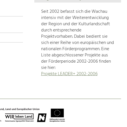
Die
Regionalentwicklung
Seit 2002 befasst sich die Wachau
in
intensiv mit der Weiterentwicklung
unserer
der Region und der Kulturlandschaft
Region
durch entsprechende
ist
Projektvorhaben. Dabei bedient sie
sich einer Reihe von europäischen und
sehr
nationalen Förderprogrammen. Eine
vielfältig.
Liste abgeschlossener Projekte aus
Deshalb
der Förderperiode 2002-2006 finden
geben
sie hier:
wir
Projekte LEADER+ 2002-2006
hier
eine
Übersicht
über
unsere
Themenschwerpunkte.
Für
mehr