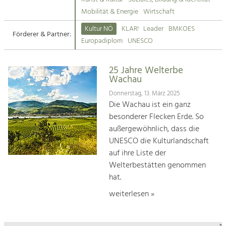
Kirchen am Fluss
Mobilität & Energie
Wirtschaft
Tourismus
Kultur NÖ
KLAR!
Leader
BMKOES
Angebotsentwicklung und
Förderer & Partner:
Suche
Europadiplom
UNESCO
Positionierung.
Impressum
Kunst & Kultur
25 Jahre Welterbe
Wachau
Handwerk, Wissenschaft und Forschung.
Kontakt
Donnerstag, 13. März 2025
Die Wachau ist ein ganz
Soziales, Bildung &
besonderer Flecken Erde. So
Identität
außergewöhnlich, dass die
Gleichberechtigung, Jugend und
UNESCO die Kulturlandschaft
Integration
auf ihre Liste der
Mobilität & Energie
Welterbestätten genommen
Klimawandel, öffentlicher Verkehr und
erneuerbare Energie
hat.
weiterlesen »
Wirtschaft
Steigerung regionaler Wertschöpfung