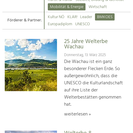
Kirchen am Fluss
Mobilität & Energie
Wirtschaft
Tourismus
Kultur NÖ
KLAR!
Leader
BMKOES
Angebotsentwicklung und
Förderer & Partner:
Suche
Europadiplom
UNESCO
Positionierung.
Impressum
Kunst & Kultur
25 Jahre Welterbe
Wachau
Handwerk, Wissenschaft und Forschung.
Kontakt
Donnerstag, 13. März 2025
Die Wachau ist ein ganz
Soziales, Bildung &
besonderer Flecken Erde. So
Identität
außergewöhnlich, dass die
Gleichberechtigung, Jugend und
UNESCO die Kulturlandschaft
Integration
auf ihre Liste der
Mobilität & Energie
Welterbestätten genommen
Klimawandel, öffentlicher Verkehr und
erneuerbare Energie
hat.
weiterlesen »
Wirtschaft
Steigerung regionaler Wertschöpfung