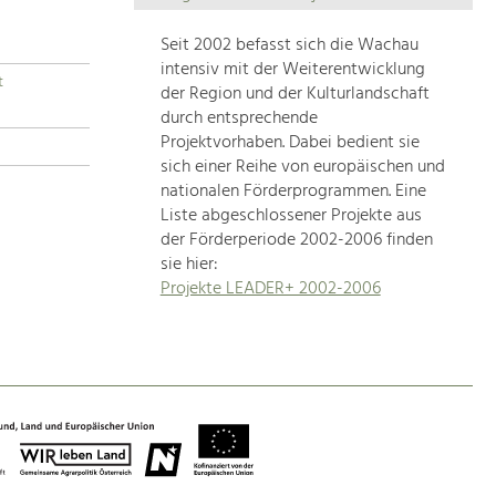
Die
Regionalentwicklung
Seit 2002 befasst sich die Wachau
in
intensiv mit der Weiterentwicklung
t
unserer
der Region und der Kulturlandschaft
Region
durch entsprechende
ist
Projektvorhaben. Dabei bedient sie
sich einer Reihe von europäischen und
sehr
nationalen Förderprogrammen. Eine
vielfältig.
Liste abgeschlossener Projekte aus
Deshalb
der Förderperiode 2002-2006 finden
geben
sie hier:
wir
Projekte LEADER+ 2002-2006
hier
eine
Übersicht
über
unsere
Themenschwerpunkte.
Für
mehr