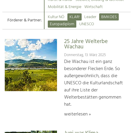
Kirchen am Fluss
Mobilität & Energie
Wirtschaft
Tourismus
Kultur NÖ
KLAR!
Leader
BMKOES
Angebotsentwicklung und
Förderer & Partner:
Suche
Europadiplom
UNESCO
Positionierung.
Impressum
Kunst & Kultur
25 Jahre Welterbe
Wachau
Handwerk, Wissenschaft und Forschung.
Kontakt
Donnerstag, 13. März 2025
Die Wachau ist ein ganz
Soziales, Bildung &
besonderer Flecken Erde. So
Identität
außergewöhnlich, dass die
Gleichberechtigung, Jugend und
UNESCO die Kulturlandschaft
Integration
auf ihre Liste der
Mobilität & Energie
Welterbestätten genommen
Klimawandel, öffentlicher Verkehr und
erneuerbare Energie
hat.
weiterlesen »
Wirtschaft
Steigerung regionaler Wertschöpfung