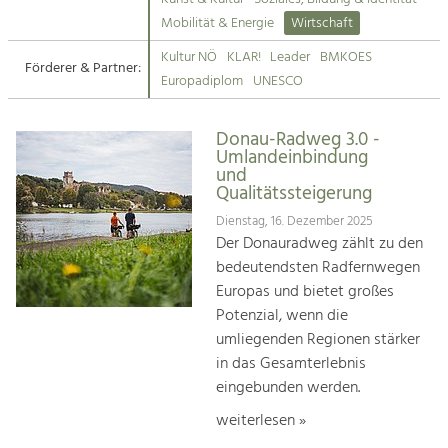
Kirchen am Fluss
Mobilität & Energie
Wirtschaft
Tourismus
Kultur NÖ
KLAR!
Leader
BMKOES
Angebotsentwicklung und
Förderer & Partner:
Suche
Europadiplom
UNESCO
Positionierung.
Impressum
Kunst & Kultur
Donau-Radweg 3.0 -
Umlandeinbindung
Handwerk, Wissenschaft und Forschung.
Kontakt
und
Qualitätssteigerung
Soziales, Bildung &
Dienstag, 16. Dezember 2025
Der Donauradweg zählt zu den
Identität
bedeutendsten Radfernwegen
Gleichberechtigung, Jugend und
Integration
Europas und bietet großes
Mobilität & Energie
Potenzial, wenn die
Klimawandel, öffentlicher Verkehr und
umliegenden Regionen stärker
erneuerbare Energie
in das Gesamterlebnis
eingebunden werden.
Wirtschaft
Steigerung regionaler Wertschöpfung
weiterlesen »