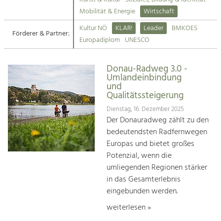
Kirchen am Fluss
Mobilität & Energie
Wirtschaft
Tourismus
Kultur NÖ
KLAR!
Leader
BMKOES
Angebotsentwicklung und
Förderer & Partner:
Suche
Europadiplom
UNESCO
Positionierung.
Impressum
Kunst & Kultur
Donau-Radweg 3.0 -
Umlandeinbindung
Handwerk, Wissenschaft und Forschung.
Kontakt
und
Qualitätssteigerung
Soziales, Bildung &
Dienstag, 16. Dezember 2025
Der Donauradweg zählt zu den
Identität
bedeutendsten Radfernwegen
Gleichberechtigung, Jugend und
Integration
Europas und bietet großes
Mobilität & Energie
Potenzial, wenn die
Klimawandel, öffentlicher Verkehr und
umliegenden Regionen stärker
erneuerbare Energie
in das Gesamterlebnis
eingebunden werden.
Wirtschaft
Steigerung regionaler Wertschöpfung
weiterlesen »