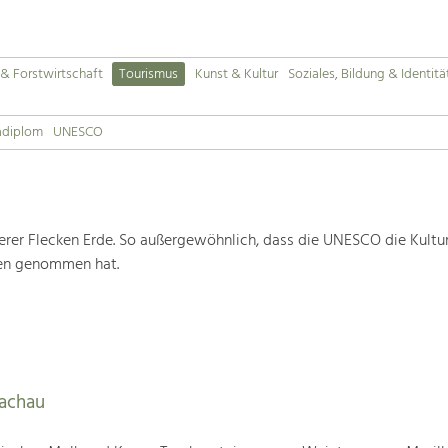
& Forstwirtschaft
Tourismus
Kunst & Kultur
Soziales, Bildung & Identitä
adiplom
UNESCO
rer Flecken Erde. So außergewöhnlich, dass die UNESCO die Kultu
ten genommen hat.
Wachau