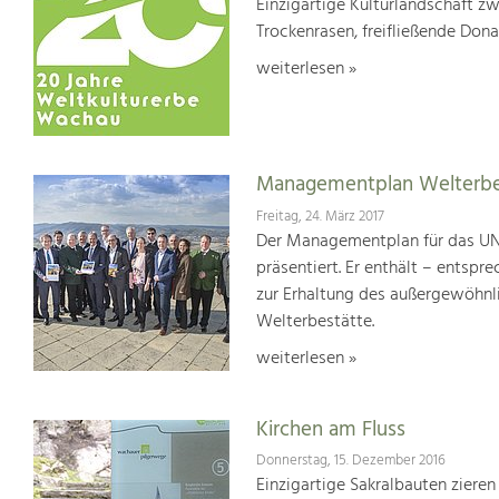
Einzigartige Kulturlandschaft z
Trockenrasen, freifließende Dona
weiterlesen »
Managementplan Welterb
Freitag, 24. März 2017
Der Managementplan für das UN
präsentiert. Er enthält – ents
zur Erhaltung des außergewöhnlic
Welterbestätte.
weiterlesen »
Kirchen am Fluss
Donnerstag, 15. Dezember 2016
Einzigartige Sakralbauten zieren