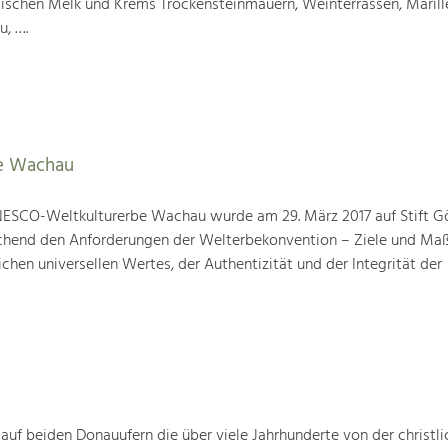
wischen Melk und Krems Trockensteinmauern, Weinterrassen, Marill
u, ….
e Wachau
ESCO-Weltkulturerbe Wachau wurde am 29. März 2017 auf Stift G
prechend den Anforderungen der Welterbekonvention – Ziele und M
hen universellen Wertes, der Authentizität und der Integrität der
 auf beiden Donauufern die über viele Jahrhunderte von der christli