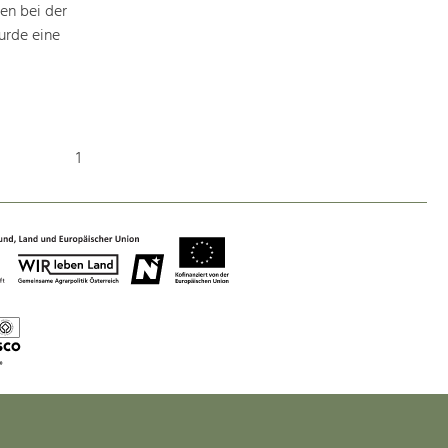
en bei der
Baukultur
urde eine
Ortsbild, Baukultur und nachhaltiges
Siedlungswesen.
Land- & Forstwirtschaft
Bewirtschaftung und Pflege der
1
Kulturlandschaft.
Tourismus
Angebotsentwicklung und
Positionierung.
Kunst & Kultur
Handwerk, Wissenschaft und Forschung.
Soziales, Bildung &