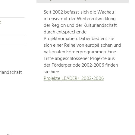
Die
Regionalentwicklung
Seit 2002 befasst sich die Wachau
in
intensiv mit der Weiterentwicklung
t
unserer
der Region und der Kulturlandschaft
Region
durch entsprechende
ist
Projektvorhaben. Dabei bedient sie
sich einer Reihe von europäischen und
sehr
nationalen Förderprogrammen. Eine
vielfältig.
Liste abgeschlossener Projekte aus
Deshalb
der Förderperiode 2002-2006 finden
geben
sie hier:
rlandschaft
wir
Projekte LEADER+ 2002-2006
hier
eine
Übersicht
über
unsere
Themenschwerpunkte.
Für
mehr