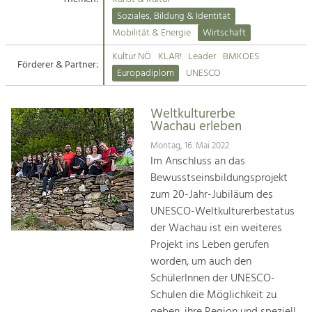
Kirchen am Fluss
Soziales, Bildung & Identität
Tourismus
Mobilität & Energie
Wirtschaft
Angebotsentwicklung und
Suche
Kultur NÖ
KLAR!
Leader
BMKOES
Positionierung.
Förderer & Partner:
Europadiplom
UNESCO
Impressum
Kunst & Kultur
Handwerk, Wissenschaft und Forschung.
Weltkulturerbe
Kontakt
Wachau erleben
Montag, 16. Mai 2022
Soziales, Bildung &
Im Anschluss an das
Identität
Bewusstseinsbildungsprojekt
Gleichberechtigung, Jugend und
zum 20-Jahr-Jubiläum des
Integration
UNESCO-Weltkulturerbestatus
Mobilität & Energie
der Wachau ist ein weiteres
Klimawandel, öffentlicher Verkehr und
erneuerbare Energie
Projekt ins Leben gerufen
worden, um auch den
Wirtschaft
SchülerInnen der UNESCO-
Steigerung regionaler Wertschöpfung
Schulen die Möglichkeit zu