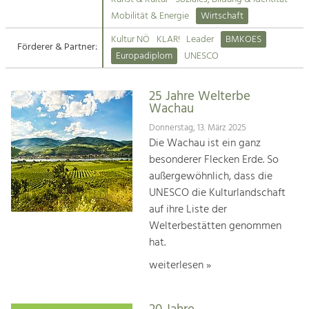
Kirchen am Fluss
Mobilität & Energie
Wirtschaft
Tourismus
Kultur NÖ
KLAR!
Leader
BMKOES
Angebotsentwicklung und
Förderer & Partner:
Suche
Europadiplom
UNESCO
Positionierung.
Impressum
Kunst & Kultur
25 Jahre Welterbe
Wachau
Handwerk, Wissenschaft und Forschung.
Kontakt
Donnerstag, 13. März 2025
Die Wachau ist ein ganz
Soziales, Bildung &
besonderer Flecken Erde. So
Identität
außergewöhnlich, dass die
Gleichberechtigung, Jugend und
UNESCO die Kulturlandschaft
Integration
auf ihre Liste der
Mobilität & Energie
Welterbestätten genommen
Klimawandel, öffentlicher Verkehr und
erneuerbare Energie
hat.
weiterlesen »
Wirtschaft
Steigerung regionaler Wertschöpfung