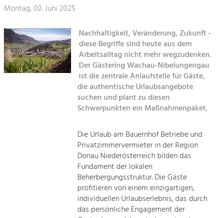
Montag, 02. Juni 2025
Kirchen am Fluss
Tourismus
Nachhaltigkeit, Veränderung, Zukunft -
Angebotsentwicklung und
Suche
Positionierung.
diese Begriffe sind heute aus dem
Arbeitsalltag nicht mehr wegzudenken.
Impressum
Kunst & Kultur
Der Gästering Wachau-Nibelungengau
ist die zentrale Anlaufstelle für Gäste,
Handwerk, Wissenschaft und Forschung.
Kontakt
die authentische Urlaubsangebote
suchen und plant zu diesen
Soziales, Bildung &
Schwerpunkten ein Maßnahmenpaket.
Identität
Gleichberechtigung, Jugend und
Die Urlaub am Bauernhof Betriebe und
Integration
Privatzimmervermieter in der Region
Mobilität & Energie
Donau Niederösterreich bilden das
Klimawandel, öffentlicher Verkehr und
Fundament der lokalen
erneuerbare Energie
Beherbergungsstruktur. Die Gäste
profitieren von einem einzigartigen,
Wirtschaft
individuellen Urlaubserlebnis, das durch
Steigerung regionaler Wertschöpfung
das persönliche Engagement der