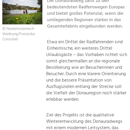
Der Donauradweg zählt zu den
Kirchen am Fluss
bedeutendsten Radfernwegen Europas
Tourismus
und bietet großes Potenzial, wenn die
umliegenden Regionen stärker in das
Angebotsentwicklung und
Suche
Positionierung.
Gesamterlebnis eingebunden werden.
© Niederösterreich
Werbung/Franziska
Impressum
Kunst & Kultur
Consolati
Etwa ein Drittel der Radfahrenden sind
Handwerk, Wissenschaft und Forschung.
Einheimische, ein weiteres Drittel
Kontakt
Urlaubsgäste – das Vorhaben richtet sich
somit gleichermaßen an die regionale
Soziales, Bildung &
Bevölkerung wie an Besucherinnen und
Identität
Besucher. Durch eine klarere Orientierung
Gleichberechtigung, Jugend und
und die bessere Präsentation von
Integration
Ausflugszielen entlang der Strecke soll
Mobilität & Energie
die Vielfalt der Donauregion noch stärker
Klimawandel, öffentlicher Verkehr und
erlebbar werden.
erneuerbare Energie
Ziel des Projekts ist die qualitative
Wirtschaft
Weiterentwicklung des Donauradwegs
Steigerung regionaler Wertschöpfung
mit einem modernen Leitsystem, das