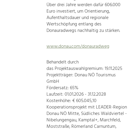
Über drei Jahre werden dafür 606.000
Euro investiert, um Orientierung,
Aufenthaltsdauer und regionale
Wertschöpfung entlang des
Donauradwegs nachhaltig zu stärken.
www.donau.com/donauradweg
Behandelt durch
das Projektauswahlgremium: 19.11.2025
Projektträger: Donau NÖ Tourismus
GmbH
Fördersatz: 65%
Laufzeit: 01.01.2026 - 31.12.2028
Kostenhöhe: € 605.045,10
Kooperationsprojekt mit LEADER-Region
Donau NÖ Mitte, Südliches Waldviertel -
Nibelungengau, Kamptal+, Marchfeld,
Moststraße, Römerland Carnuntum,