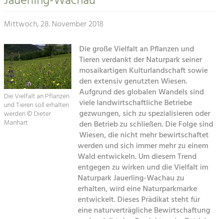
Jauerling-Wachau
Kirchen am Fluss
Tourismus
Mittwoch, 28. November 2018
Angebotsentwicklung und
Suche
Positionierung.
Die große Vielfalt an Pflanzen und
Tieren verdankt der Naturpark seiner
Impressum
Kunst & Kultur
mosaikartigen Kulturlandschaft sowie
Handwerk, Wissenschaft und Forschung.
den extensiv genutzten Wiesen.
Kontakt
Aufgrund des globalen Wandels sind
Die Vielfalt an Pflanzen
viele landwirtschaftliche Betriebe
und Tieren soll erhalten
Soziales, Bildung &
gezwungen, sich zu spezialisieren oder
werden © Dieter
Identität
Manhart
den Betrieb zu schließen. Die Folge sind
Gleichberechtigung, Jugend und
Wiesen, die nicht mehr bewirtschaftet
Integration
werden und sich immer mehr zu einem
Mobilität & Energie
Wald entwickeln. Um diesem Trend
Klimawandel, öffentlicher Verkehr und
entgegen zu wirken und die Vielfalt im
erneuerbare Energie
Naturpark Jauerling-Wachau zu
erhalten, wird eine Naturparkmarke
Wirtschaft
entwickelt. Dieses Prädikat steht für
Steigerung regionaler Wertschöpfung
eine naturverträgliche Bewirtschaftung