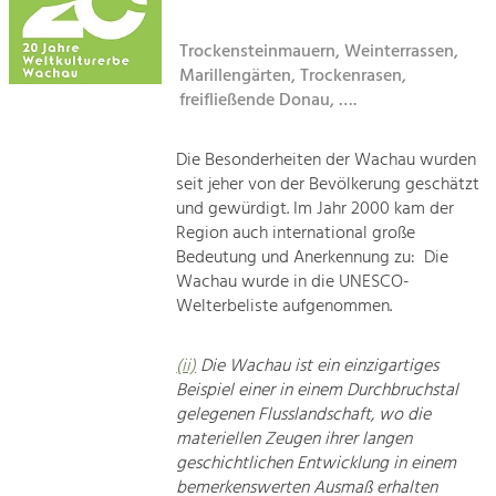
Kirchen am Fluss
Tourismus
Trockensteinmauern, Weinterrassen,
Marillengärten, Trockenrasen,
Angebotsentwicklung und
Suche
Positionierung.
freifließende Donau, ….
Impressum
Kunst & Kultur
Die Besonderheiten der Wachau wurden
Handwerk, Wissenschaft und Forschung.
seit jeher von der Bevölkerung geschätzt
Kontakt
und gewürdigt. Im Jahr 2000 kam der
Region auch international große
Soziales, Bildung &
Bedeutung und Anerkennung zu: Die
Identität
Wachau wurde in die UNESCO-
Gleichberechtigung, Jugend und
Welterbeliste aufgenommen.
Integration
Mobilität & Energie
(ii)
Die Wachau ist ein einzigartiges
Klimawandel, öffentlicher Verkehr und
erneuerbare Energie
Beispiel einer in einem Durchbruchstal
gelegenen Flusslandschaft, wo die
materiellen Zeugen ihrer langen
Wirtschaft
geschichtlichen Entwicklung in einem
Steigerung regionaler Wertschöpfung
bemerkenswerten Ausmaß erhalten