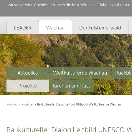
Wir verwenden Cookies, um Ihnen die bestmögliche Erfahrung auf unserer
LEADER
Wachau
Dunkelsteinerwald
Aktuelles
Weltkulturerbe Wachau
Rückbli
Projekte
Kirchen am Fluss
Wachau
Projekte
Baukultureller Dialog Leitbild UNESCO Weltkulturerbe Wachau
Baukultureller Dialog Leitbild UNESCO 