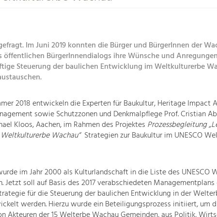
gefragt. Im Juni 2019 konnten die Bürger und BürgerInnen der W
 öffentlichen BürgerInnendialogs ihre Wünsche und Anregungen 
nftige Steuerung der baulichen Entwicklung im Weltkulturerbe W
austauschen.
er 2018 entwickeln die Experten für Baukultur, Heritage Impact 
agement sowie Schutzzonen und Denkmalpflege Prof. Cristian Abr
hael Kloos, Aachen, im Rahmen des Projektes
Prozessbegleitung „Le
 Weltkulturerbe Wachau“
Strategien zur Baukultur im UNESCO Wel
urde im Jahr 2000 als Kulturlandschaft in die Liste des UNESCO 
 Jetzt soll auf Basis des 2017 verabschiedeten Managementplans 
Strategie für die Steuerung der baulichen Entwicklung in der Welte
kelt werden. Hierzu wurde ein Beteiligungsprozess initiiert, um d
on Akteuren der 15 Welterbe Wachau Gemeinden, aus Politik, Wirts