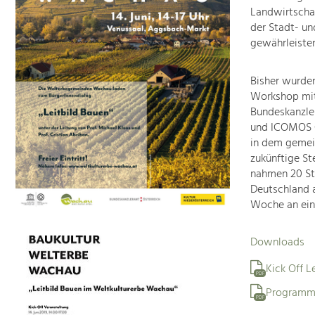
Landwirtschaf
der Stadt- un
gewährleisten
Bisher wurden
Workshop mit
Bundeskanzle
und ICOMOS Ö
in dem gemein
zukünftige St
nahmen 20 St
Deutschland 
Woche an ein
Downloads
Kick Off L
PDF
Programm
PDF