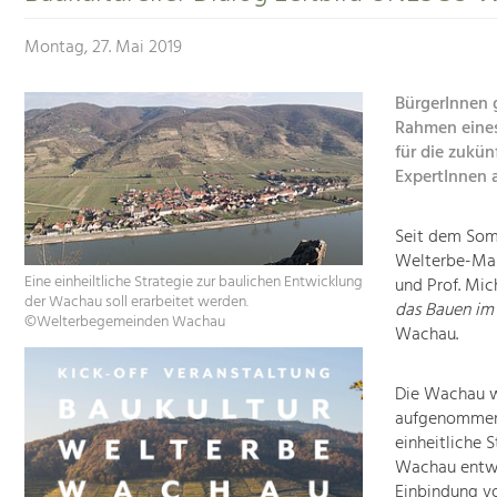
Montag, 27. Mai 2019
BürgerInnen 
Rahmen eines
für die zukü
ExpertInnen 
Seit dem Somm
Welterbe-Man
Eine einheiltliche Strategie zur baulichen Entwicklung
und Prof. Mic
der Wachau soll erarbeitet werden.
das Bauen im
©Welterbegemeinden Wachau
Wachau.
Die Wachau w
aufgenommen.
einheitliche 
Wachau entwic
Einbindung v