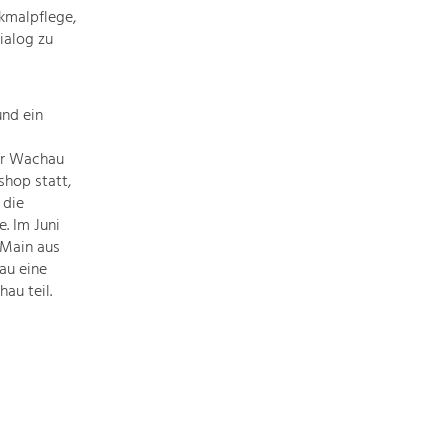
Informationen
kmalpflege,
einfach
ialog zu
das
Thema
anklicken
und ein
und
schon
er Wachau
werden
hop statt,
alle
 die
Projekte
. Im Juni
in
nMain aus
diesem
au eine
Kontext
au teil.
angezeigt.
Natur- &
Landschaftsschutz
Pflege, Regulierung und
Weiterentwicklung.