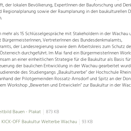
t, der lokalen Bevölkerung, ExpertInnen der Bauforschung und Den
d Regionalplanung sowie der Raumplanung in den baukulturellen D
.
 mehr als 15 Schlüsselgespräche mit Stakeholdern in der Wachau 
 BürgermeisterInnen, VertreterInnen des Bundesdenkmalamts,
ramts, der Landesregierung sowie dem Arbeitskreis zum Schutz d
sterreich durchgeführt. Im Mai fand ein BürgermeisterInnen Works
sam an einer einheitlichen Strategie für die Baukultur als Basis für
euerung der baulichen Entwicklung in der Wachau gearbeitet wurde
udierende des Studiengangs „Baukulturerbe“ der Hochschule Rhei
anhand der Pilotgemeinden Rossatz-Arnsdorf und Spitz an der Don
em Workshop „Bewerten und Entwickeln“ zur Baukultur in der Wach
eitbild Bauen - Plakat
873 KB
 KICK-OFF Baukultur Welterbe Wachau
93 KB