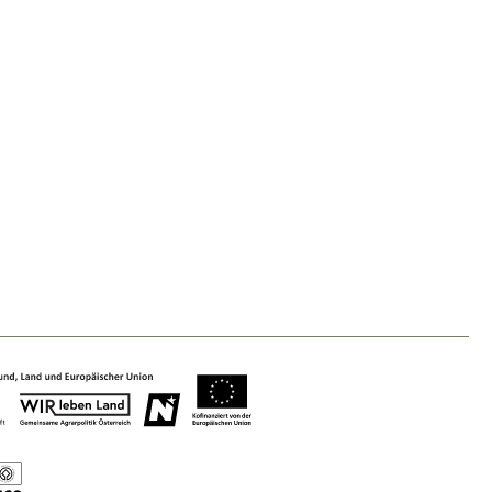
Baukultur
Ortsbild, Baukultur und nachhaltiges
Siedlungswesen.
Land- & Forstwirtschaft
Bewirtschaftung und Pflege der
Kulturlandschaft.
Tourismus
Angebotsentwicklung und
Positionierung.
Kunst & Kultur
Handwerk, Wissenschaft und Forschung.
Soziales, Bildung &