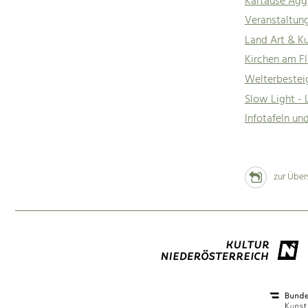
Kartause Agg
Veranstaltun
Land Art & K
Kirchen am Fl
Welterbeste
Slow Light -
Infotafeln u
zur Über