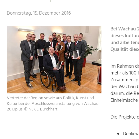
Donnerstag, 15. Dezember 2016
Bei Wachau 2
dieses kultur
und arbeiten
Qualität dies
Im Rahmen de
mehr als 100 P
Zusammenspiel
der Wachau be
darum, die R
Vertreter der Region sowie aus Politik, Kunst und
Einheimische 
Kultur bei der Abschlussveranstaltung von Wachau
2010plus. © NLK J. Burchhart
Die Projekte 
Denkma