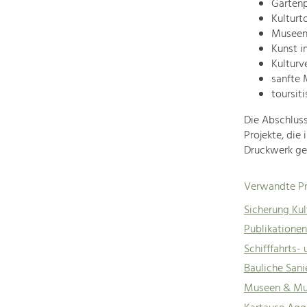
Gartenp
Kulturt
Museen
Kunst i
Kulturv
sanfte 
toursit
Die Abschluss
Projekte, die
Druckwerk ger
Verwandte Pr
Sicherung Kul
Publikatione
Schifffahrts
Bauliche San
Museen & Mu