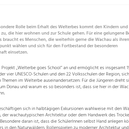
sondere Rolle beim Erhalt des Welterbes kommt den Kindern und
 zu, die hier woh­nen und zur Schule gehen. Für eine gelungene 
s braucht es Menschen, die weiterhin gerne die Wachau als ihre
punkt wählen und sich für den Fortbestand der besonderen
aft einsetzen.
s Projekt „Welterbe goes School“ an und ermöglicht es insgesamt 1
der vier UNESCO-Schulen und den 22 Volks­schulen der Region, sic
Themen im Wel­terbe auseinandersetzen: Für die Jüngeren dreht si
um Donau und warum es so besonders ist, dass sie hier in der Wa
nn.
eschäftigen sich in halbtägigen Exkursionen wahlweise mit den W
, der wachautypischen Architektur oder dem Handwerk des Trocke
Besondere daran ist, dass die SchülerInnen selbst Hand anlegen kö
s in den Na­turwäldern, Rollenspielen zu moderner Architektur un