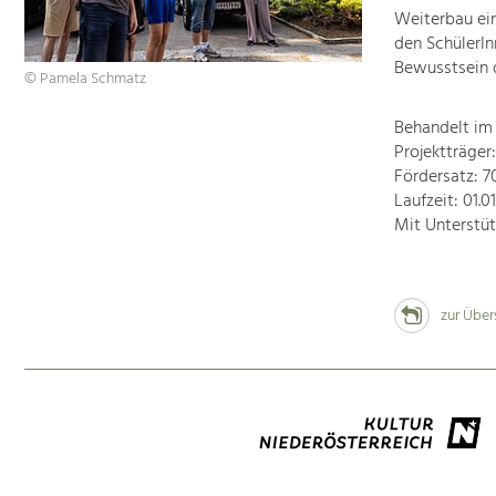
Weiterbau ei
den SchülerI
Bewusstsein d
© Pamela Schmatz
Behandelt im
Projektträge
Fördersatz: 
Laufzeit: 01.0
Mit Unterstü
zur Über