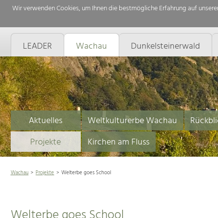
Wir verwenden Cookies, um Ihnen die bestmögliche Erfahrung auf unserer
LEADER
Wachau
Dunkelsteinerwald
Aktuelles
Weltkulturerbe Wachau
Rückbli
Projekte
Kirchen am Fluss
Wachau
Projekte
Welterbe goes School
Welterbe goes School