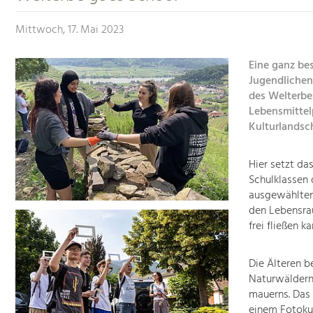
Mittwoch, 17. Mai 2023
Eine ganz be
Jugendlichen
des Welterbe
Lebensmittel
Kulturlandsch
Hier setzt da
Schulklassen 
ausgewählten 
den Lebensra
frei fließen ka
Die Älteren b
Naturwäldern
mauerns. Das 
einem Fotokur