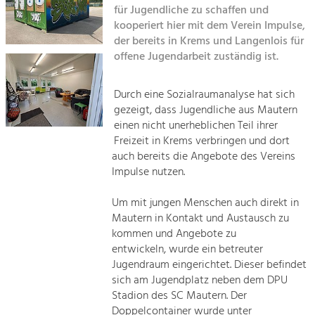
für Jugendliche zu schaffen und
Kirchen am Fluss
kooperiert hier mit dem Verein Impulse,
Tourismus
der bereits in Krems und Langenlois für
Angebotsentwicklung und
Suche
offene Jugendarbeit zuständig ist.
Positionierung.
Impressum
Kunst & Kultur
Durch eine Sozialraumanalyse hat sich
gezeigt, dass Jugendliche aus Mautern
Handwerk, Wissenschaft und Forschung.
Kontakt
einen nicht unerheblichen Teil ihrer
Freizeit in Krems verbringen und dort
Soziales, Bildung &
auch bereits die Angebote des Vereins
Impulse nutzen.
Identität
Gleichberechtigung, Jugend und
Integration
Um mit jungen Menschen auch direkt in
Mobilität & Energie
Mautern in Kontakt und Austausch zu
kommen und Angebote zu
Klimawandel, öffentlicher Verkehr und
erneuerbare Energie
entwickeln, wurde ein betreuter
Jugendraum eingerichtet. Dieser befindet
Wirtschaft
sich am Jugendplatz neben dem DPU
Stadion des SC Mautern. Der
Steigerung regionaler Wertschöpfung
Doppelcontainer wurde unter