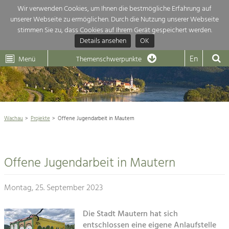
Wir verwenden Cookies, um Ihnen die bestmögliche Erfahrung auf
unserer Webseite zu ermöglichen. Durch die Nutzung unserer Webseite
Themenübersicht
stimmen Sie zu, dass Cookies auf Ihrem Gerät gespeichert werden.
Details ansehen
OK
LEADER
Wachau
Dunkelsteinerwald
Klima
Die Regionalentwicklung in unserer Region ist sehr vielfältig. Deshalb
En
Menü
Themenschwerpunkte
geben wir hier eine Übersicht über unsere Themenschwerpunkte. Für
Aktuelles
mehr Informationen einfach das Thema anklicken und schon werden alle

Projekte in diesem Kontext angezeigt.
Weltkulturerbe Wachau

Natur- &
Wachau
Projekte
Offene Jugendarbeit in Mautern
Rückblick 25 Jahre Jubiläum

Landschaftsschutz
Pflege, Regulierung und
Naturschutz

Weiterentwicklung.
Offene Jugendarbeit in Mautern
Baukultur
Architektur

Ortsbild, Baukultur und nachhaltiges
Siedlungswesen.
Montag, 25. September 2023
Landwirtschaft & Tourismus
Land- & Forstwirtschaft
Die Stadt Mautern hat sich
Projekte
Bewirtschaftung und Pflege der
entschlossen eine eigene Anlaufstelle
Kulturlandschaft.