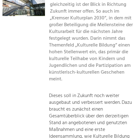
gleichzeitig ist der Blick in Richtung
Kirchen am Fluss
Zukunft immer offen. So auch im
Tourismus
„Kremser Kulturplan 2030“, in dem mit
Angebotsentwicklung und
Suche
großer Beteiligung die Meilensteine der
Positionierung.
Kulturarbeit für die nächsten Jahre
festgelegt wurden. Darin nimmt das
Impressum
Kunst & Kultur
Themenfeld „Kulturelle Bildung“ einen
Handwerk, Wissenschaft und Forschung.
hohen Stellenwert ein, das primär die
Kontakt
kulturelle Teilhabe von Kindern und
Jugendlichen und die Partizipation am
Soziales, Bildung &
künstlerisch-kulturellen Geschehen
Identität
meint.
Gleichberechtigung, Jugend und
Integration
Mobilität & Energie
Dieses soll in Zukunft noch weiter
ausgebaut und verbessert werden. Dazu
Klimawandel, öffentlicher Verkehr und
erneuerbare Energie
braucht es zunächst einen
Gesamtüberblick über den derzeitigen
Wirtschaft
Stand an angebotenen und genutzten
Maßnahmen und eine erste
Steigerung regionaler Wertschöpfung
Ideensammlung, wie Kulturelle Bildung