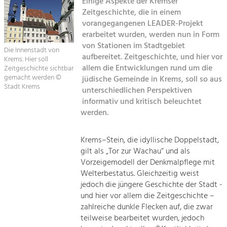
Einige Aspekte der Kremser
Kirchen am Fluss
Zeitgeschichte, die in einem
Tourismus
vorangegangenen LEADER-Projekt
erarbeitet wurden, werden nun in Form
Angebotsentwicklung und
Suche
Positionierung.
von Stationen im Stadtgebiet
Die Innenstadt von
aufbereitet. Zeitgeschichte, und hier vor
Krems. Hier soll
Impressum
Kunst & Kultur
allem die Entwicklungen rund um die
Zeitgeschichte sichtbar
gemacht werden ©
jüdische Gemeinde in Krems, soll so aus
Handwerk, Wissenschaft und Forschung.
Kontakt
Stadt Krems
unterschiedlichen Perspektiven
informativ und kritisch beleuchtet
Soziales, Bildung &
werden.
Identität
Gleichberechtigung, Jugend und
Krems–Stein, die idyllische Doppelstadt,
Integration
gilt als „Tor zur Wachau“ und als
Mobilität & Energie
Vorzeigemodell der Denkmalpflege mit
Klimawandel, öffentlicher Verkehr und
Welterbestatus. Gleichzeitig weist
erneuerbare Energie
jedoch die jüngere Geschichte der Stadt -
und hier vor allem die Zeitgeschichte –
Wirtschaft
zahlreiche dunkle Flecken auf, die zwar
Steigerung regionaler Wertschöpfung
teilweise bearbeitet wurden, jedoch